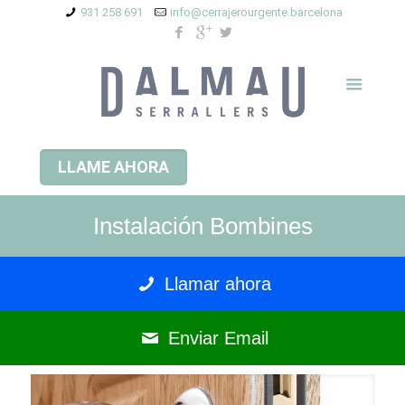
931 258 691
info@cerrajerourgente.barcelona
LLAME AHORA
Instalación Bombines
Llamar ahora
Enviar Email