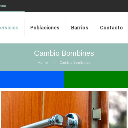
lona
ervicios
Poblaciones
Barrios
Contacto
Cambio Bombines
Home
Cambio Bombines