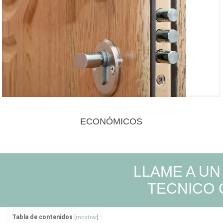
ECONÓMICOS
LLAME A UN
TECNICO 
Tabla de contenidos
[
mostrar
]