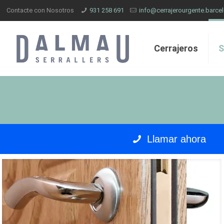
Contacte con Nosotros
931 258 691
info@cerrajerourgente.barce
Cerrajeros
S
Llamar ahora