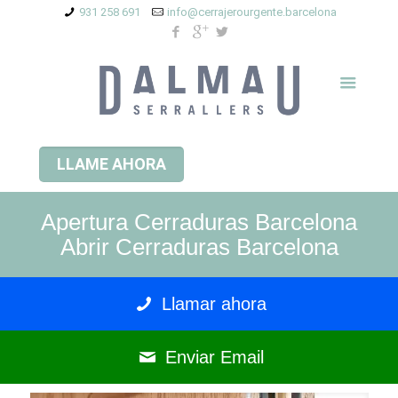
931 258 691
info@cerrajerourgente.barcelona
LLAME AHORA
Apertura Cerraduras Barcelona
Abrir Cerraduras Barcelona
Llamar ahora
Enviar Email