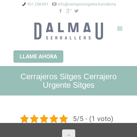
931 258 691
info@cerrajerourgente.barcelona
LLAME AHORA
Cerrajeros Sitges Cerrajero
Urgente Sitges
5/5 - (1 voto)