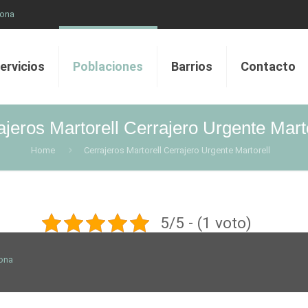
lona
ervicios
Poblaciones
Barrios
Contacto
ajeros Martorell Cerrajero Urgente Mart
Home
Cerrajeros Martorell Cerrajero Urgente Martorell
5/5 - (1 voto)
lona