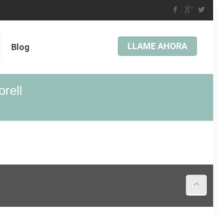
LLAME AHORA
Blog
orell