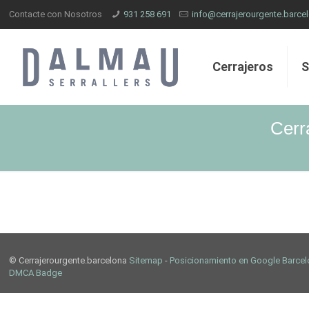
Contacte con Nosotros
931 258 691
info@cerrajerourgente.barce
Cerrajeros
S
Cerr
© Cerrajerourgente.barcelona
Sitemap
-
Posicionamiento en Google Barce
DMCA Badge