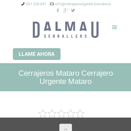
931 258 691
info@cerrajerourgente.barcelona
LLAME AHORA
Cerrajeros Mataro Cerrajero
Urgente Mataro